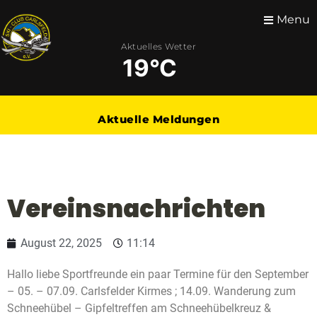
Menu
Aktuelles Wetter
19°C
Aktuelle Meldungen
Vereinsnachrichten
August 22, 2025
11:14
Hallo liebe Sportfreunde ein paar Termine für den September
– 05. – 07.09. Carlsfelder Kirmes ; 14.09. Wanderung zum
Schneehübel – Gipfeltreffen am Schneehübelkreuz &