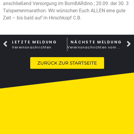
anschließend Versorgung im BomBARdino ; 20.09. der 30. 3
Talsperrenmarathon. Wir wünschen Euch ALLEN eine gute
Zeit – bis bald auf´m Hirschkopf C.B.
LETZTE MELDUNG
NÄCHSTE MELDUNG
Vereinsnachrichten
Vereinsnachrichten vom 02.Dezember 2025
ZURÜCK ZUR STARTSEITE