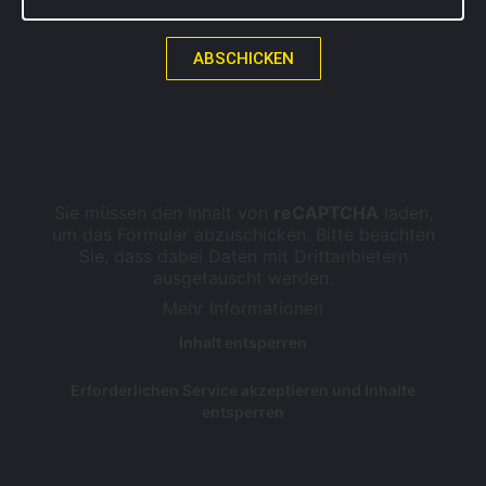
ABSCHICKEN
Sie müssen den Inhalt von
reCAPTCHA
laden,
um das Formular abzuschicken. Bitte beachten
Sie, dass dabei Daten mit Drittanbietern
ausgetauscht werden.
Mehr Informationen
Inhalt entsperren
Erforderlichen Service akzeptieren und Inhalte
entsperren