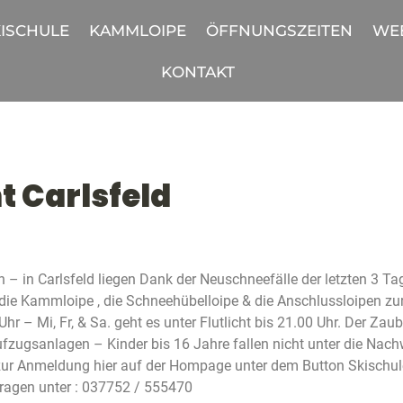
ISCHULE
KAMMLOIPE
ÖFFNUNGSZEITEN
WE
KONTAKT
t Carlsfeld
 – in Carlsfeld liegen Dank der Neuschneefälle der letzten 3 Ta
die Kammloipe , die Schneehübelloipe & die Anschlussloipen zu
0 Uhr – Mi, Fr, & Sa. geht es unter Flutlicht bis 21.00 Uhr. Der Z
 Aufzugsanlagen – Kinder bis 16 Jahre fallen nicht unter die Nachw
zur Anmeldung hier auf der Hompage unter dem Button Skischule. 
fragen unter : 037752 / 555470