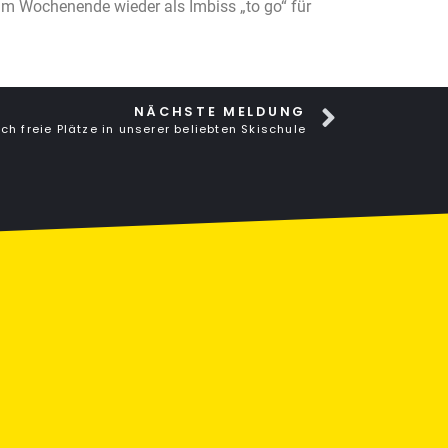
h am Wochenende wieder als Imbiss „to go“ für
NÄCHSTE MELDUNG
och freie Plätze in unserer beliebten Skischule