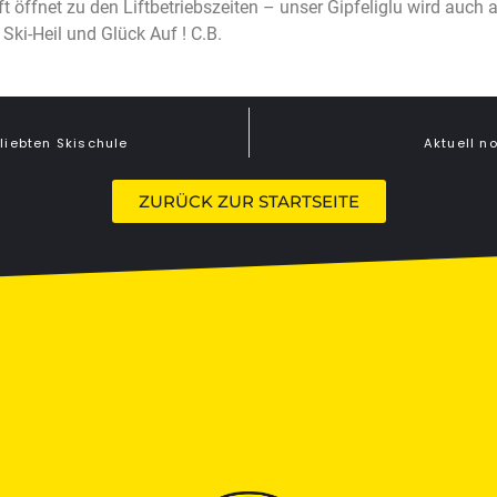
ift öffnet zu den Liftbetriebszeiten – unser Gipfeliglu wird auc
Ski-Heil und Glück Auf ! C.B.
eliebten Skischule
Aktuell n
ZURÜCK ZUR STARTSEITE